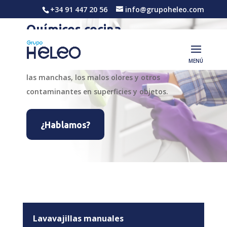
+34 91 447 20 56
info@grupoheleo.com
Químicos cocina
En Grupo Heleo encostarás todo tipo de
productos químicos para eliminar la suciedad,
las manchas, los malos olores y otros
contaminantes en superficies y objetos.
¿Hablamos?
Lavavajillas manuales