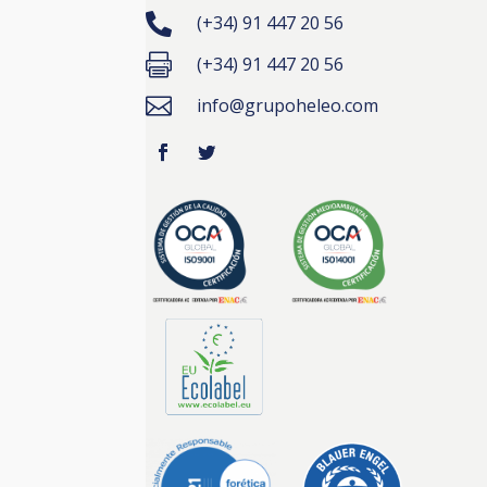

(+34) 91 447 20 56

(+34) 91 447 20 56

info@grupoheleo.com