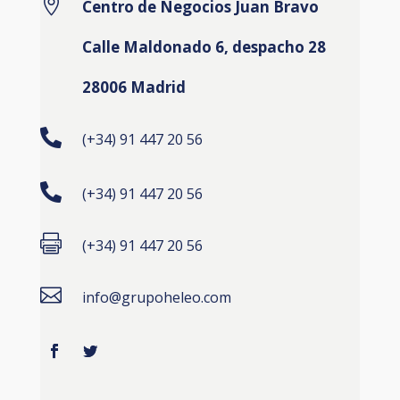

Centro de Negocios Juan Bravo
Calle Maldonado 6, despacho 28
28006 Madrid

(+34) 91 447 20 56

(+34) 91 447 20 56

(+34) 91 447 20 56

info@grupoheleo.com